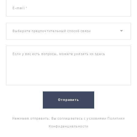
E-mail *
Выберите предпочтительный способ связи
Если у вас есть вопросы, можете указать их здесь
Отправить
Нажимая отправить, Вы соглашаетесь с условиями
Политики
Конфиденциальности